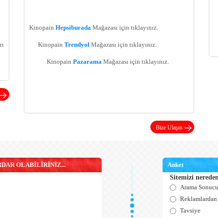
Kinopain
Hepsiburada
Mağazası için tıklayınız.
rı
Kinopain
Trendyol
Mağazası için tıklayınız.
Kinopain
Pazarama
Mağazası için tıklayınız.
Bize Ulaşın
AR OLABİLİRİNİZ...
Anket
Sitemizi nerede
Arama Sonuc
Reklamlardan
Tavsiye