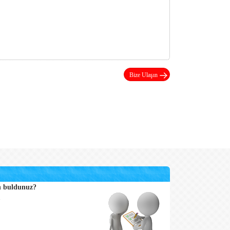
Bize Ulaşın
n buldunuz?
u